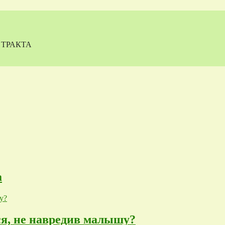
 ТРАКТА
а
ся, не навредив малышу?