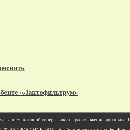
именять
орбенте «Лактофильтрум»
 указанием активной гиперссылки на расположение оригинала. 
© 2026 ZAPORAMNET.RU · Дизайн и поддержка: GoodwinPress.r