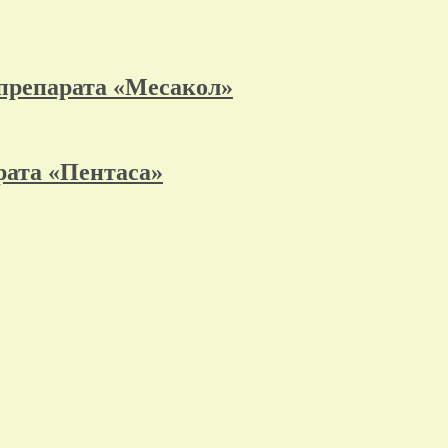
препарата «Месакол»
рата «Пентаса»