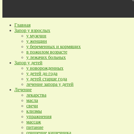
Главная
Запор у взрослых
у мужчин
у женщин
у беременных и кормящих
в пожилом возрасте
у лежачих больных
Запор у детей
у новорожденных
у детей до года
у детей старше года
лечение запора у детей
Лечение
лекарства
масла
свечи
клизмы
упражнения
массаж
питание
очищение кишечника