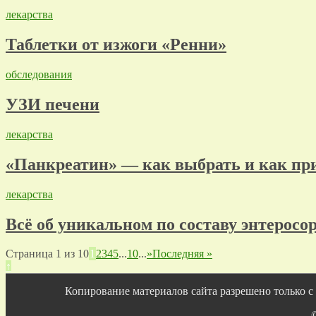
лекарства
Таблетки от изжоги «Ренни»
обследования
УЗИ печени
лекарства
«Панкреатин» — как выбрать и как пр
лекарства
Всё об уникальном по составу энтерос
Страница 1 из 10
1
2
3
4
5
...
10
...
»
Последняя »
↑
Копирование материалов сайта разрешено только с