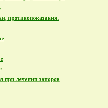
ки, противопоказания.
ие
ие
я при лечении запоров