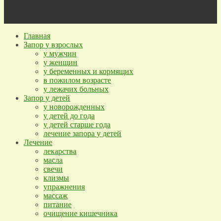
Главная
Запор у взрослых
у мужчин
у женщин
у беременных и кормящих
в пожилом возрасте
у лежачих больных
Запор у детей
у новорожденных
у детей до года
у детей старше года
лечение запора у детей
Лечение
лекарства
масла
свечи
клизмы
упражнения
массаж
питание
очищение кишечника