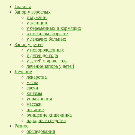
Главная
Запор у взрослых
у мужчин
у женщин
у беременных и кормящих
в пожилом возрасте
у лежачих больных
Запор у детей
у новорожденных
у детей до года
у детей старше года
лечение запора у детей
Лечение
лекарства
масла
свечи
клизмы
упражнения
массаж
питание
очищение кишечника
народные средства
Разное
обследования