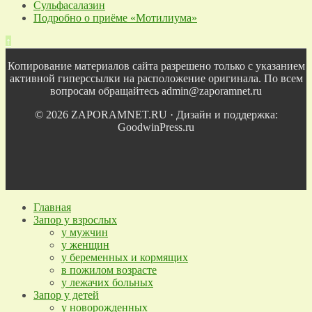
Сульфасалазин
Подробно о приёме «Мотилиума»
↑
Копирование материалов сайта разрешено только с указанием
активной гиперссылки на расположение оригинала. По всем
вопросам обращайтесь admin@zaporamnet.ru
© 2026 ZAPORAMNET.RU · Дизайн и поддержка:
GoodwinPress.ru
Главная
Запор у взрослых
у мужчин
у женщин
у беременных и кормящих
в пожилом возрасте
у лежачих больных
Запор у детей
у новорожденных