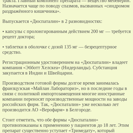
тракта. Главный компонент препарата — вещество мебеверин.
Назначается чаще по поводу спазмов, вызванных «синдромом
раздражённого кишечника».
Выпускается «Дюспаталин» в 2 разновидностях:
• капсулы с пролонгированным действием 200 мг — требуется
рецепт доктора;
• таблетки в оболочке с дозой 135 мг — безрецептурное
средство.
Регистрационным удостоверением на «Дюспаталин» владеет
компания «Эбботт Хелскеа» (Нидерланды). Субстанция
закупается в Индии и Швейцарии.
Производством готовой формы долгое время занималась
франзцузская «Майлан Лабораториз», но в последние годы в
связи с политикой импортозамещения многие иностранные
компании переносят производственные мощности на заводы
российских фирм. Так, «Дюспаталин» уже несколько лет
производится АО «Верофарм» в Белгороде.
Стоит отметить, что обе формы «Дюспаталин»
противопоказаны к применению у пациентов до 18 лет. Этим
препарат существенно уступает «Тримедату», который