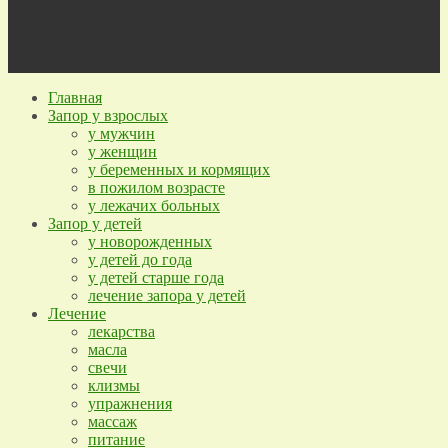
Главная
Запор у взрослых
у мужчин
у женщин
у беременных и кормящих
в пожилом возрасте
у лежачих больных
Запор у детей
у новорожденных
у детей до года
у детей старше года
лечение запора у детей
Лечение
лекарства
масла
свечи
клизмы
упражнения
массаж
питание