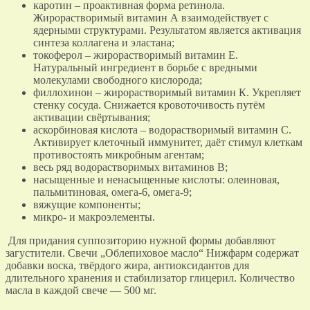
каротин – проактивная форма ретинола.
Жирорастворимый витамин А взаимодействует с
ядерными структурами. Результатом является активация
синтеза коллагена и эластана;
токоферол – жирорастворимый витамин Е.
Натуральный ингредиент в борьбе с вредными
молекулами свободного кислорода;
филлохинон – жирорастворимый витамин К. Укрепляет
стенку сосуда. Снижается кровоточивость путём
активации свёртывания;
аскорбиновая кислота – водорастворимый витамин С.
Активирует клеточный иммунитет, даёт стимул клеткам
противостоять микробным агентам;
весь ряд водорастворимых витаминов В;
насыщенные и ненасыщенные кислоты: олеиновая,
пальмитиновая, омега-6, омега-9;
вяжущие компоненты;
микро- и макроэлементы.
Для придания суппозиторию нужной формы добавляют
загустители. Свечи „Облепиховое масло“ Нижфарм содержат
добавки воска, твёрдого жира, антиоксидантов для
длительного хранения и стабилизатор глицерил. Количество
масла в каждой свече — 500 мг.