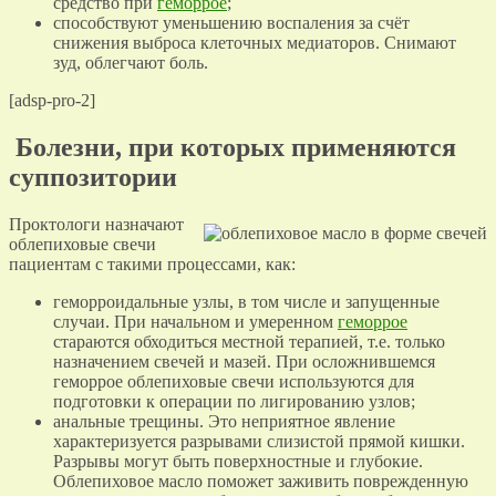
средство при
геморрое
;
способствуют уменьшению воспаления за счёт
снижения выброса клеточных медиаторов. Снимают
зуд, облегчают боль.
[adsp-pro-2]
Болезни, при которых применяются
суппозитории
Проктологи назначают
облепиховые свечи
пациентам с такими процессами, как:
геморроидальные узлы, в том числе и запущенные
случаи. При начальном и умеренном
геморрое
стараются обходиться местной терапией, т.е. только
назначением свечей и мазей. При осложнившемся
геморрое облепиховые свечи используются для
подготовки к операции по лигированию узлов;
анальные трещины. Это неприятное явление
характеризуется разрывами слизистой прямой кишки.
Разрывы могут быть поверхностные и глубокие.
Облепиховое масло поможет заживить поврежденную