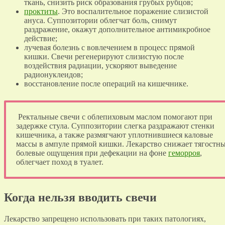
ткань, снизить риск образования грубых рубцов;
проктиты
. Это воспалительное поражение слизистой
ануса. Суппозитории облегчат боль, снимут
раздражение, окажут дополнительное антимикробное
действие;
лучевая болезнь с вовлечением в процесс прямой
кишки. Свечи регенерируют слизистую после
воздействия радиации, ускоряют выведение
радионуклеидов;
восстановление после операций на кишечнике.
Ректальные свечи с облепиховым маслом помогают при
задержке стула. Суппозитории слегка раздражают стенки
кишечника, а также размягчают уплотнившиеся каловые
массы в ампуле прямой кишки. Лекарство снижает тягостн
болевые ощущения при дефекации на фоне
геморроя
,
облегчает поход в туалет.
Когда нельзя вводить свечи
Лекарство запрещено использовать при таких патологиях,