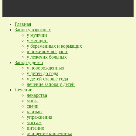
Главная
Запор у взрослых
у мужчин
у женщин
у беременных и кормящих
в пожилом возрасте
у лежачих больных
Запор у детей
у новорожденных
у детей до года
у детей старше года
лечение запора у детей
Лечение
лекарства
масла
свечи
клизмы
упражнения
массаж
питание
очищение кишечника