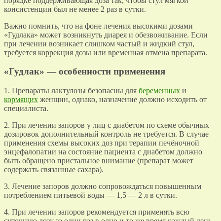
порядке поддерживающая доза так, чтобы стул мягкой
консистенции был не менее 2 раз в сутки.
Важно помнить, что на фоне лечения высокими дозами
«Гудлака» может возникнуть диарея и обезвоживание. Если
при лечении возникает слишком частый и жидкий стул,
требуется коррекция дозы или временная отмена препарата.
«Гудлак» — особенности применения
1. Препараты лактулозы безопасны для
беременных
и
кормящих
женщин, однако, назначение должно исходить от
специалиста.
2. При лечении запоров у лиц с диабетом по схеме обычных
дозировок дополнительный контроль не требуется. В случае
применения схемы высоких доз при терапии печёночной
энцефалопатии на состояние пациента с диабетом должно
быть обращено пристальное внимание (препарат может
содержать связанные сахара).
3. Лечение запоров должно сопровождаться повышенным
потреблением питьевой воды — 1,5 — 2 л в сутки.
4. При лечении запоров рекомендуется применять всю
суточную дозу за один раз в одно и то же время каждый день.