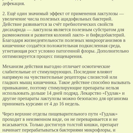
дефекация.
2. Ещё один значимый эффект от применения лактулозы —
увеличение числа полезных ацидофильных бактерий.
Действие развивается за счёт пребиотических свойств
дисахарида — лактулоза является полезным субстратом для
размножения и развития колоний лакто- и бифидобактерий.
Благодаря жизнедеятельности полезных микроорганизмов в
кишечнике создаётся положительная подкисленная среда,
угнетающая рост условно патогенной флоры. Дополнительно
оптимизируется процесс пищеварения.
Механизм действия выгодно отличает осмотические
слабительные от стимулирующих. Последние влияют
напрямую на чувствительные рецепторы слизистой или
гладких мышц кишечника. Такое действие способно вызывать
привыкание, поэтому стимулирующие препараты нельзя
использовать дольше 14 дней подряд. Лекарство «Гудлак» и
другие препараты лактулозы можно безопасно для организма
принимать курсами от 4 до 16 недель.
Через верхние отделы пищеварительного пути «Гудлак»
проходит в неизменном виде, он не переваривается и не
всасывается. Только достигнув толстой кишки, препарат
начинает перерабатываться бактериями микрофлоры, и