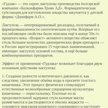
«Гудлак» — это сироп лактулозы производства болгарской
компании «Балканфарма-Троян АД». Фармацевтическая
субстанция для изготовления лекарства закупается у датской
фирмы «Данифарм А.О.».
Лактулоза — неперевариваемый дисахарид, получаемый в
фармпромышленности синтетическим путём. Впервые его
послабляющие свойства были описаны ещё в конце 50х гг.
прошлого века. «Возраст» активного вещества объясняет
столь большое количество дженерических форм препарата —
в России зарегистрировано 15 торговых наименований,
имеющих лактулозу основой состава, и ещё больше
комбинированных препаратов.
Эффект от применения «Гудлака» возникает благодаря двум
основным действиям лактулозы:
1. Создание разности осмотического давления и, как
следствие, увеличение объёма воды в просвете толстого
кишечника. Этот процесс физически стимулирует
естественные волнообразные сокращения мускулатуры
кишечника — перистальтику. Плотные из-за
продолжительной задержки стула каловые массы
размягчаются и растворяются в обилии жидкости —
ускоряется эвакуация кишечного содержимого и наступает