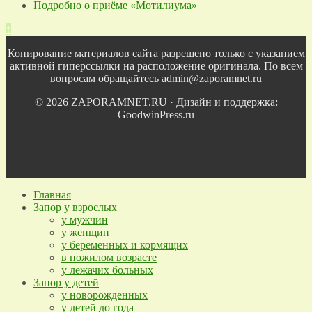
Подробно о приёме «Мотилиума»
↑
Копирование материалов сайта разрешено только с указанием
активной гиперссылки на расположение оригинала. По всем
вопросам обращайтесь admin@zaporamnet.ru
© 2026 ZAPORAMNET.RU · Дизайн и поддержка:
GoodwinPress.ru
Главная
Запор у взрослых
у мужчин
у женщин
у беременных и кормящих
в пожилом возрасте
у лежачих больных
Запор у детей
у новорожденных
у детей до года