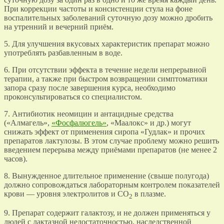
При коррекции частоты и консистенции стула на фоне
воспалительных заболеваний суточную дозу можно дробить
на утренний и вечерний приём.
5. Для улучшения вкусовых характеристик препарат можно
употреблять разбавленным в воде.
6. При отсутствии эффекта в течение недели непрерывной
терапии, а также при быстром возвращении симптоматики
запора сразу после завершения курса, необходимо
проконсультироваться со специалистом.
7. Антибиотик неомицин и антацидные средства
(«Алмагель»,
«Фосфалюгель»
, «Маалокс» и др.) могут
снижать эффект от применения сиропа «Гудлак» и прочих
препаратов лактулозы. В этом случае проблему можно решить
введением перерыва между приёмами препаратов (не менее 2
часов).
8. Вынужденное длительное применение (свыше полугода)
должно сопровождаться лабораторным контролем показателей
крови — уровня электролитов и СО
в плазме.
2
9. Препарат содержит галактозу, и не должен применяться у
людей с лактазной недостаточностью, наследственной